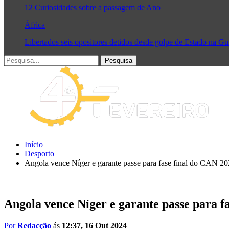
12 Curiosidades sobre a passagem de Ano
África
Libertados seis opositores detidos desde golpe de Estado na G
Início
Desporto
Angola vence Níger e garante passe para fase final do CAN 2
Angola vence Níger e garante passe para f
Por
Redacção
ás
12:37, 16 Out 2024