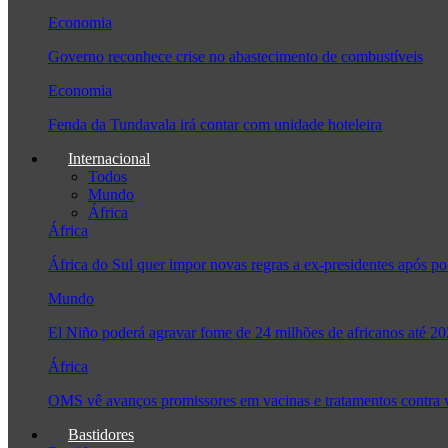
Economia
Governo reconhece crise no abastecimento de combustíveis
Economia
Fenda da Tundavala irá contar com unidade hoteleira
Internacional
Todos
Mundo
África
África
África do Sul quer impor novas regras a ex-presidentes após
Mundo
El Niño poderá agravar fome de 24 milhões de africanos até 2
África
OMS vê avanços promissores em vacinas e tratamentos contra
Bastidores