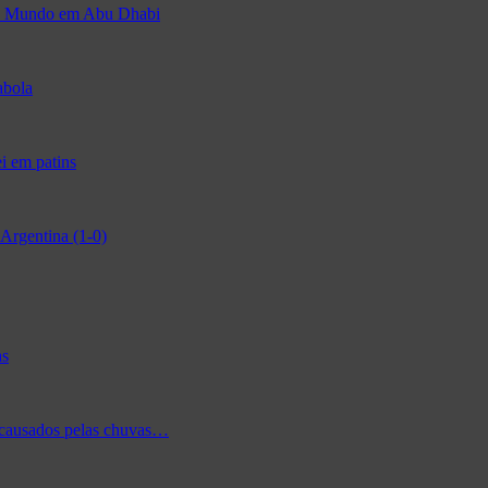
 do Mundo em Abu Dhabi
abola
i em patins
Argentina (1-0)
as
 causados pelas chuvas…