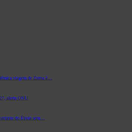
 polémica viagem de Zuma à…
027, alerta ONU
 variante do Ébola sem…