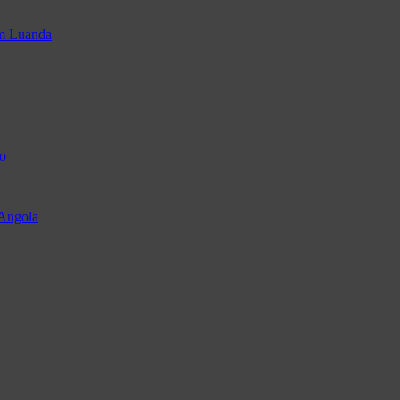
em Luanda
o
 Angola