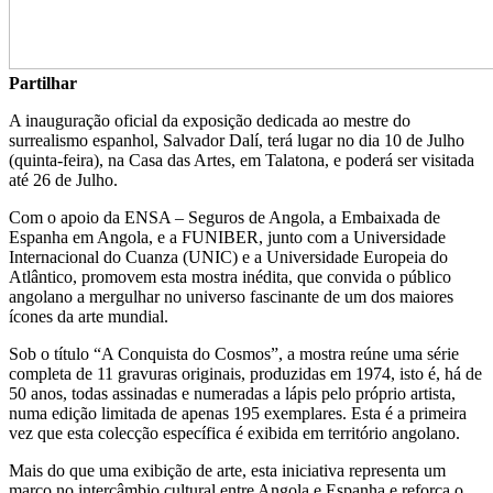
Partilhar
A inauguração oficial da exposição dedicada ao mestre do
surrealismo espanhol, Salvador Dalí, terá lugar no dia 10 de Julho
(quinta-feira), na Casa das Artes, em Talatona, e poderá ser visitada
até 26 de Julho.
Com o apoio da ENSA – Seguros de Angola, a Embaixada de
Espanha em Angola, e a FUNIBER, junto com a Universidade
Internacional do Cuanza (UNIC) e a Universidade Europeia do
Atlântico, promovem esta mostra inédita, que convida o público
angolano a mergulhar no universo fascinante de um dos maiores
ícones da arte mundial.
Sob o título “A Conquista do Cosmos”, a mostra reúne uma série
completa de 11 gravuras originais, produzidas em 1974, isto é, há de
50 anos, todas assinadas e numeradas a lápis pelo próprio artista,
numa edição limitada de apenas 195 exemplares. Esta é a primeira
vez que esta colecção específica é exibida em território angolano.
Mais do que uma exibição de arte, esta iniciativa representa um
marco no intercâmbio cultural entre Angola e Espanha e reforça o