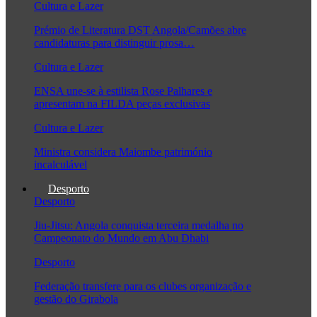
Cultura e Lazer
Prémio de Literatura DST Angola/Camões abre
candidaturas para distinguir prosa…
Cultura e Lazer
ENSA une-se à estilista Rose Palhares e
apresentam na FILDA peças exclusivas
Cultura e Lazer
Ministra considera Maiombe património
incalculável
Desporto
Desporto
Jiu-Jitsu: Angola conquista terceira medalha no
Campeonato do Mundo em Abu Dhabi
Desporto
Federação transfere para os clubes organização e
gestão do Girabola