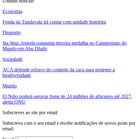
Últimas notícias
Economia
Fenda da Tundavala irá contar com unidade hoteleira
Desporto
Jiu-Jitsu: Angola conquista terceira medalha no Campeonato do
Mundo em Abu Dhabi
Sociedade
ACA defende reforço do controlo da caça para proteger a
biodiversidade
Mundo
El Niño poderá agravar fome de 24 milhões de africanos até 2027,
alerta ONU
Subscrever ao site por email
Subscreva com o seu email e recebe notificações de novos posts por
email.