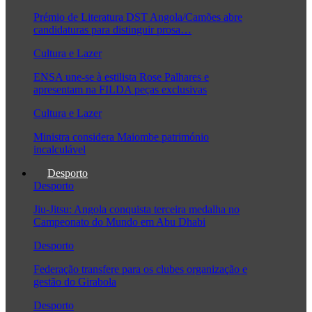
Prémio de Literatura DST Angola/Camões abre
candidaturas para distinguir prosa…
Cultura e Lazer
ENSA une-se à estilista Rose Palhares e
apresentam na FILDA peças exclusivas
Cultura e Lazer
Ministra considera Maiombe património
incalculável
Desporto
Desporto
Jiu-Jitsu: Angola conquista terceira medalha no
Campeonato do Mundo em Abu Dhabi
Desporto
Federação transfere para os clubes organização e
gestão do Girabola
Desporto