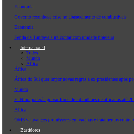
Economia
Governo reconhece crise no abastecimento de combustíveis
Economia
Fenda da Tundavala irá contar com unidade hoteleira
Internacional
Todos
Mundo
África
África
África do Sul quer impor novas regras a ex-presidentes após
Mundo
El Niño poderá agravar fome de 24 milhões de africanos até 2
África
OMS vê avanços promissores em vacinas e tratamentos contra
Bastidores