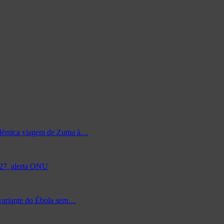
 polémica viagem de Zuma à…
027, alerta ONU
 variante do Ébola sem…