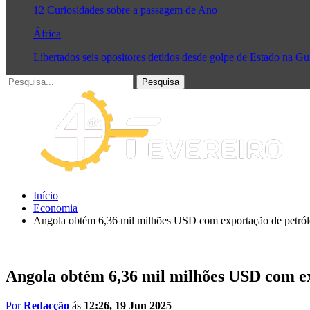
12 Curiosidades sobre a passagem de Ano
África
Libertados seis opositores detidos desde golpe de Estado na G
Início
Economia
Angola obtém 6,36 mil milhões USD com exportação de petróle
Angola obtém 6,36 mil milhões USD com ex
Por
Redacção
ás
12:26, 19 Jun 2025