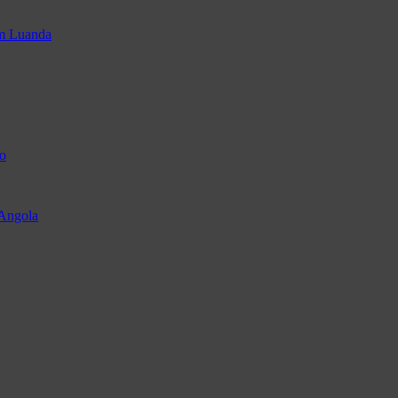
em Luanda
o
 Angola