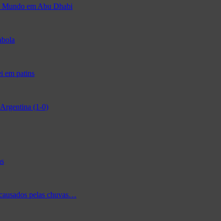
 do Mundo em Abu Dhabi
abola
i em patins
Argentina (1-0)
as
 causados pelas chuvas…