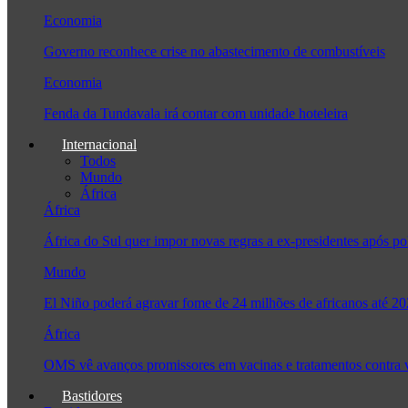
Economia
Governo reconhece crise no abastecimento de combustíveis
Economia
Fenda da Tundavala irá contar com unidade hoteleira
Internacional
Todos
Mundo
África
África
África do Sul quer impor novas regras a ex-presidentes após
Mundo
El Niño poderá agravar fome de 24 milhões de africanos até 2
África
OMS vê avanços promissores em vacinas e tratamentos contra
Bastidores