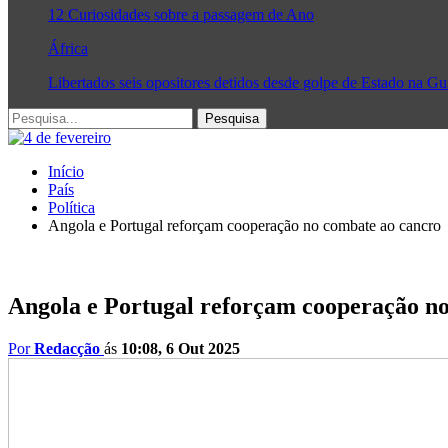
12 Curiosidades sobre a passagem de Ano
África
Libertados seis opositores detidos desde golpe de Estado na G
Início
País
Política
Angola e Portugal reforçam cooperação no combate ao cancro
Angola e Portugal reforçam cooperação n
Por
Redacção
ás
10:08, 6 Out 2025