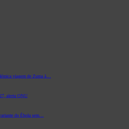
 polémica viagem de Zuma à…
027, alerta ONU
 variante do Ébola sem…