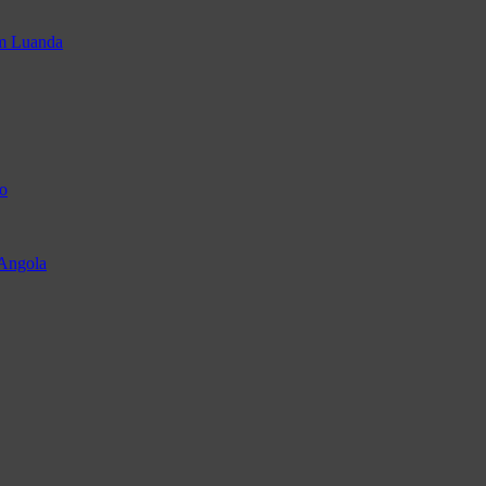
em Luanda
o
 Angola