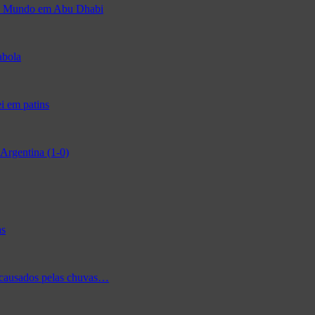
 do Mundo em Abu Dhabi
abola
i em patins
Argentina (1-0)
as
 causados pelas chuvas…