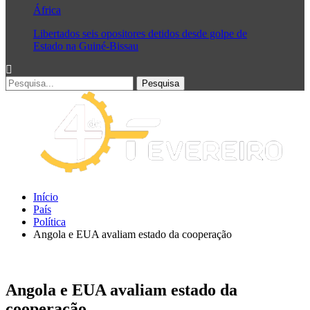
África
Libertados seis opositores detidos desde golpe de
Estado na Guiné-Bissau
Início
País
Política
Angola e EUA avaliam estado da cooperação
Angola e EUA avaliam estado da
cooperação