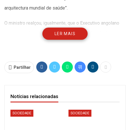
arquitectura mundial de saúde”.
O ministro realçou, igualmente, que o Executivo angolano
tem apostado na construção de hospitais de referência e
LER MAIS
de especialidade, ao mesmo tempo investe na formação
de profissionais de saúde, com o objectivo de expandir e
melhorar o Sistema Nacional de Saúde.
Partilhar
“Tais iniciativas permitiram a melhoria do sistema nacional
de saúde, particularmente de saúde materna e infantil, é
Notícias relacionadas
significativa, sendo que a mortalidade infantil caiu de 44
para 32 por 1.000 nados vivos, a mortalidade de menores
SOCIEDADE
SOCIEDADE
de 5 anos passou de 68 para 52 por 1.000 nados vivos e a
mortalidade materna de 239 para 170 por 10.000 nados