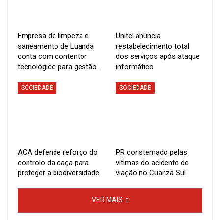
vivos”, assinalou.
Empresa de limpeza e
Unitel anuncia
Estes resultados, disse, têm sido possíveis ainda com a
saneamento de Luanda
restabelecimento total
conta com contentor
dos serviços após ataque
ajuda de parceiros de cooperação para o desenvolvimento,
tecnológico para gestão…
informático
com destaque para a Organização Mundial da Saúde (OMS),
SOCIEDADE
SOCIEDADE
a Iniciativa Global para Vacinas e Imunização (GAVI), Fundo
Global, dentre outras.
Segundo o titular do Planeamento, prevalecem ainda
ACA defende reforço do
PR consternado pelas
desafios, em relação aos quais o Governo de Angola está a
controlo da caça para
vítimas do acidente de
estudar modelos de Parcerias Público Privadas para a
proteger a biodiversidade
viação no Cuanza Sul
gestão e requalificação de infra-estruturas hospitalares e a
VER MAIS
construção de novas unidades.