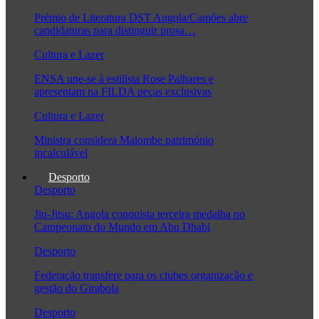
Prémio de Literatura DST Angola/Camões abre
candidaturas para distinguir prosa…
Cultura e Lazer
ENSA une-se à estilista Rose Palhares e
apresentam na FILDA peças exclusivas
Cultura e Lazer
Ministra considera Maiombe património
incalculável
Desporto
Desporto
Jiu-Jitsu: Angola conquista terceira medalha no
Campeonato do Mundo em Abu Dhabi
Desporto
Federação transfere para os clubes organização e
gestão do Girabola
Desporto