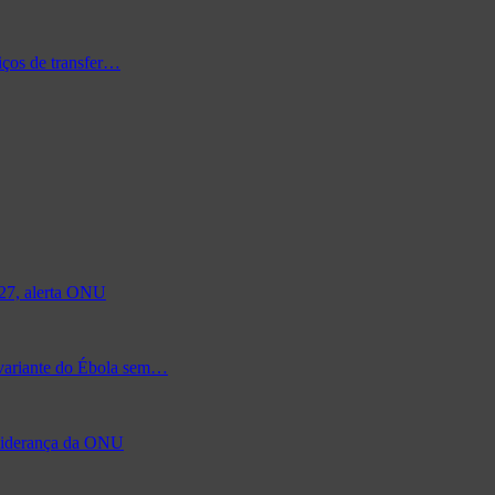
iços de transfer…
027, alerta ONU
 variante do Ébola sem…
à liderança da ONU