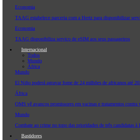
Economia
TAAG estabelece parceria com a Hertz para disponibilizar serv
Economia
TAAG disponibiliza serviço de eSIM aos seus passageiros
Internacional
Todos
Mundo
África
Mundo
El Niño poderá agravar fome de 24 milhões de africanos até 2
África
OMS vê avanços promissores em vacinas e tratamentos contra
Mundo
Combate ao crime no topo das prioridades de três candidatas 
Bastidores