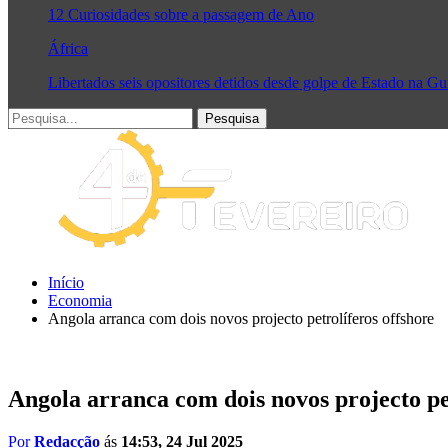
12 Curiosidades sobre a passagem de Ano
África
Libertados seis opositores detidos desde golpe de Estado na G
Início
Economia
Angola arranca com dois novos projecto petrolíferos offshore
Angola arranca com dois novos projecto pe
Por
Redacção
ás
14:53, 24 Jul 2025