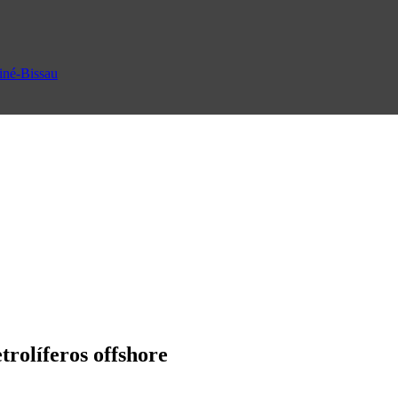
uiné-Bissau
trolíferos offshore