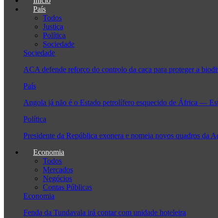
Início
País
Todos
Justiça
Política
Sociedade
Sociedade
ACA defende reforço do controlo da caça para proteger a biodi
País
Angola já não é o Estado petrolífero esquecido de África — Es
Política
Presidente da República exonera e nomeia novos quadros da 
Economia
Todos
Mercados
Negócios
Contas Públicas
Economia
Fenda da Tundavala irá contar com unidade hoteleira