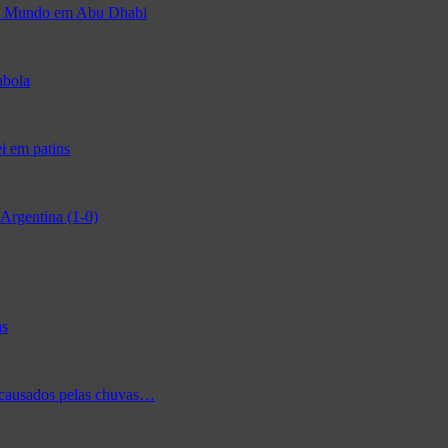
 do Mundo em Abu Dhabi
abola
i em patins
Argentina (1-0)
as
 causados pelas chuvas…