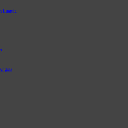
em Luanda
o
 Angola