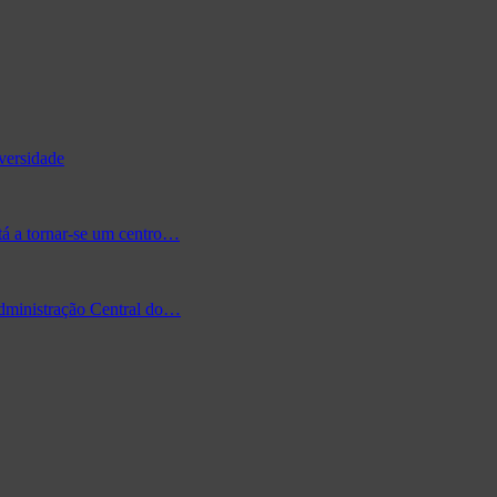
versidade
tá a tornar-se um centro…
Administração Central do…