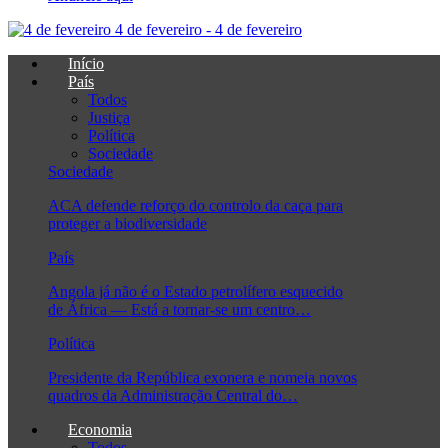
4 de fevereiro - 4 de fevereiro
Início
País
Todos
Justiça
Política
Sociedade
Sociedade
ACA defende reforço do controlo da caça para
proteger a biodiversidade
País
Angola já não é o Estado petrolífero esquecido
de África — Está a tornar-se um centro…
Política
Presidente da República exonera e nomeia novos
quadros da Administração Central do…
Economia
Todos