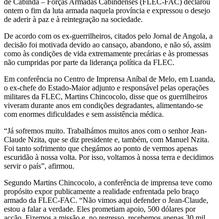
de Cabinda – Forças Armadas Cabindenses (FLEC-FAC) declarou
ontem o fim da luta armada naquela província e expressou o desejo
de aderir à paz e à reintegração na sociedade.
De acordo com os ex-guerrilheiros, citados pelo Jornal de Angola, a
decisão foi motivada devido ao cansaço, abandono, e não só, assim
como às condições de vida extremamente precárias e às promessas
não cumpridas por parte da liderança política da FLEC.
Em conferência no Centro de Imprensa Aníbal de Melo, em Luanda,
o ex-chefe do Estado-Maior adjunto e responsável pelas operações
militares da FLEC, Martins Chincocolo, disse que os guerrilheiros
viveram durante anos em condições degradantes, alimentando-se
com enormes dificuldades e sem assistência médica.
“Já sofremos muito. Trabalhámos muitos anos com o senhor Jean-
Claude Nzita, que se diz presidente e, também, com Manuel Nzita.
Foi tanto sofrimento que chegámos ao ponto de vermos apenas
escuridão à nossa volta. Por isso, voltamos à nossa terra e decidimos
servir o país”, afirmou.
Segundo Martins Chincocolo, a conferência de imprensa teve como
propósito expor publicamente a realidade enfrentada pelo braço
armado da FLEC-FAC. “Não vimos aqui defender o Jean-Claude,
estou a falar a verdade. Eles prometiam apoio, 500 dólares por
acção. Fizemos a missão e, no regresso, recebemos apenas 30 mil