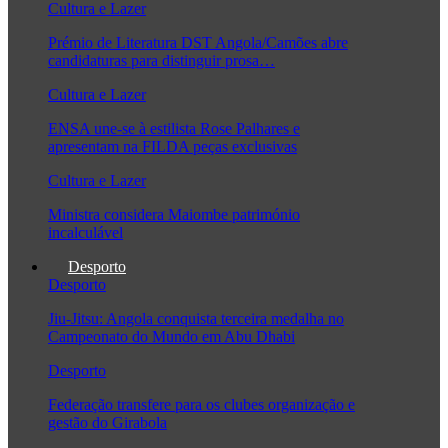
Cultura e Lazer
Prémio de Literatura DST Angola/Camões abre
candidaturas para distinguir prosa…
Cultura e Lazer
ENSA une-se à estilista Rose Palhares e
apresentam na FILDA peças exclusivas
Cultura e Lazer
Ministra considera Maiombe património
incalculável
Desporto
Desporto
Jiu-Jitsu: Angola conquista terceira medalha no
Campeonato do Mundo em Abu Dhabi
Desporto
Federação transfere para os clubes organização e
gestão do Girabola