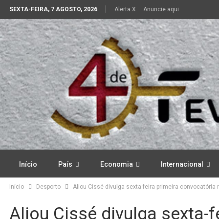
SEXTA-FEIRA, 7 AGOSTO, 2026
Alerta X
Anuncie aqui
Início
País
Economia
Internacional
Início
Desporto
Aliou Cissé divulga sexta-feira primeira convocatór
Aliou Cissé divulga sexta-f