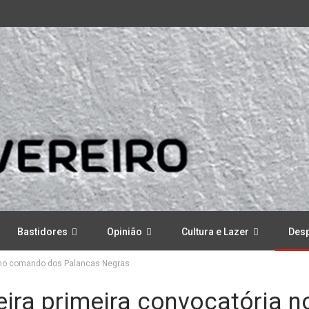
Bastidores
Opinião
Cultura e Lazer
Des
ia no comando dos Palancas Negras
eira primeira convocatória n