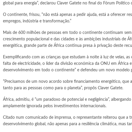
global para energia”, declarou Claver Gatete no final do Fórum Polític
O continente, frisou, “não está apenas a pedir ajuda, está a oferecer 
empregos, indústria e transformação.”
Mais de 600 milhões de pessoas em todo o continente continuam sem a
crescimento populacional e das cidades e às ambições industriais de Áf
energética, grande parte de África continua presa à privação deste recu
Exemplificando com as crianças que estudam à noite à luz de velas, as 
falta de electricidade, o líder da divisão económica da ONU em África
desenvolvimento em todo o continente” e defendeu um novo modelo pa
“Precisamos de um novo acordo sobre financiamento energético, que ap
tanto para as pessoas como para o planeta”, propôs Claver Gatete.
África, admitiu, é “um paradoxo de potencial e negligência”, albergando
amplamente ignorada pelos investimentos internacionais.
Citado num comunicado de imprensa, o representante reiterou que a t
desenvolvimento global, não apenas para a resiliência climática, mas t