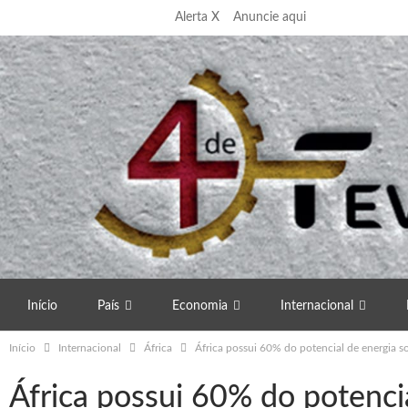
Sábado, 8 Agosto, 2026
Alerta X
Anuncie aqui
Início
País
Economia
Internacional
Início
Internacional
África
África possui 60% do potencial de energia s
África possui 60% do potencia