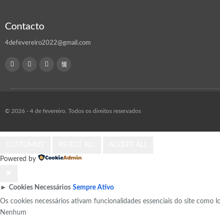
Contacto
4defevereiro2022@gmail.com
© 2026 - 4 de fevereiro. Todos os direitos reservados
CUSTOMIZE
REJECT ALL
ACCEPT ALL
Powered by
✖
►
Cookies Necessários
Sempre Ativo
Os cookies necessários ativam funcionalidades essenciais do site como 
Nenhum