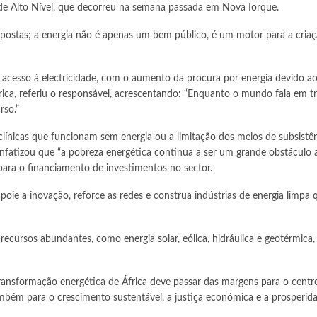
o de Alto Nível, que decorreu na semana passada em Nova Iorque.
respostas; a energia não é apenas um bem público, é um motor para a cria
cesso à electricidade, com o aumento da procura por energia devido ao
rica, referiu o responsável, acrescentando: “Enquanto o mundo fala em t
rso.”
clínicas que funcionam sem energia ou a limitação dos meios de subsistê
 enfatizou que “a pobreza energética continua a ser um grande obstáculo 
ra o financiamento de investimentos no sector.
oie a inovação, reforce as redes e construa indústrias de energia limpa
 recursos abundantes, como energia solar, eólica, hidráulica e geotérmica
ransformação energética de África deve passar das margens para o centr
ambém para o crescimento sustentável, a justiça económica e a prosperida